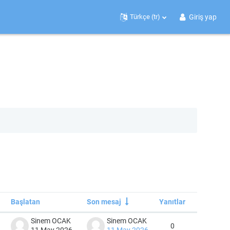
Giriş yap
Türkçe ‎(tr)‎
Başlatan
Son mesaj
Yanıtlar
Eylemler
Sinem OCAK
Sinem OCAK
0
11 May 2026
11 May 2026