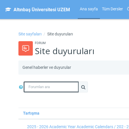
Ana içeriğe git
Ana sayfa
Tüm Dersler
Ö
Altınbaş Üniversitesi UZEM
Site sayfaları
Site duyuruları
FORUM
Site duyuruları
Genel haberler ve duyurular
Forumları ara
Forumları ara
Tartışma
Durum
Tartışma listesi. 2 tartışmadan 2 gö
2025 - 2026 Academic Year Academic Calendars / 202 - 20